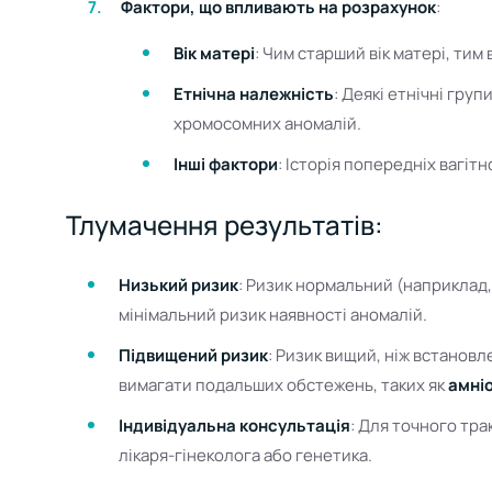
Фактори, що впливають на розрахунок
:
Вік матері
: Чим старший вік матері, ти
Етнічна належність
: Деякі етнічні груп
хромосомних аномалій.
Інші фактори
: Історія попередніх вагітн
Тлумачення результатів:
Низький ризик
: Ризик нормальний (наприклад, 
мінімальний ризик наявності аномалій.
Підвищений ризик
: Ризик вищий, ніж встановл
вимагати подальших обстежень, таких як
амні
Індивідуальна консультація
: Для точного тра
лікаря-гінеколога або генетика.