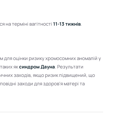
я на терміні вагітності
11-13 тижнів
.
м для оцінки ризику хромосомних аномалій у
таких як
синдром Дауна
. Результати
ичних заходів, якщо ризик підвищений, що
овідні заходи для здоров'я матері та