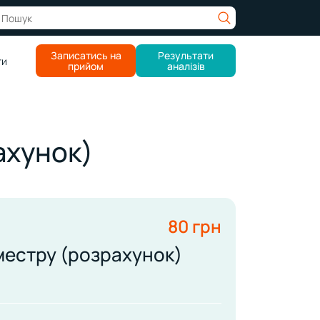
Записатись на
Результати
ти
прийом
аналізів
ахунок)
80 грн
местру (розрахунок)