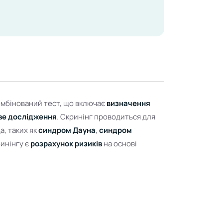
комбінований тест, що включає
визначення
ве дослідження
. Скринінг проводиться для
а, таких як
синдром Дауна
,
синдром
инінгу є
розрахунок ризиків
на основі