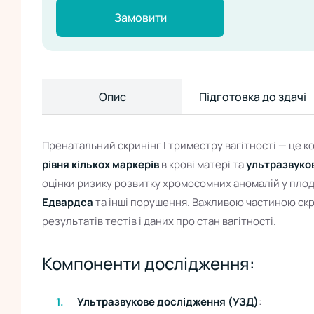
Замовити
Опис
Підготовка до здачі
Пренатальний скринінг І триместру вагітності — це 
рівня кількох маркерів
в крові матері та
ультразвуко
оцінки ризику розвитку хромосомних аномалій у плод
Едвардса
та інші порушення. Важливою частиною скр
результатів тестів і даних про стан вагітності.
Компоненти дослідження:
Ультразвукове дослідження (УЗД)
: