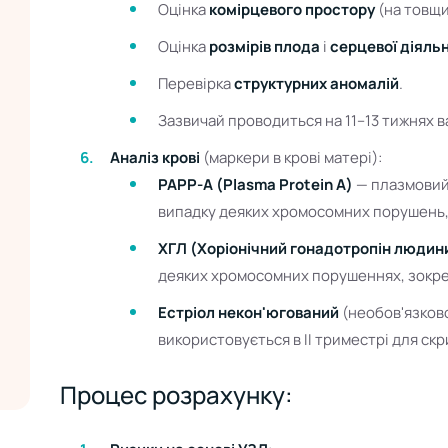
Оцінка
комірцевого простору
(на товщи
Оцінка
розмірів плода
і
серцевої діяль
Перевірка
структурних аномалій
.
Зазвичай проводиться на 11–13 тижнях ва
Аналіз крові
(маркери в крові матері):
PAPP-A (Plasma Protein A)
— плазмовий 
випадку деяких хромосомних порушень, 
ХГЛ (Хоріонічний гонадотропін людин
деяких хромосомних порушеннях, зокре
Естріол некон'югований
(необов'язково
використовується в ІІ триместрі для скр
Процес розрахунку: