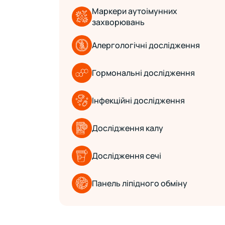
Маркери аутоімунних
захворювань
Алергологічні дослідження
Гормональні дослідження
Інфекційні дослідження
Дослідження калу
Дослідження сечі
Панель ліпідного обміну