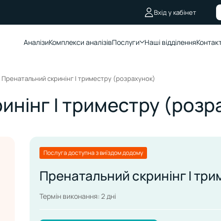
Вхід у кабінет
Аналізи
Комплекcи аналізів
Послуги
Наші відділення
Контак
Пренатальний скринінг І триместру (розрахунок)
инінг І триместру (розр
Послуга доступна з виїздом додому
Пренатальний скринінг І три
Термін виконання: 2 дні