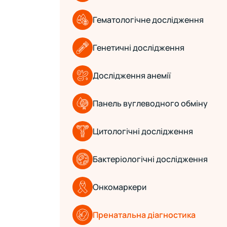
Гематологічне дослідження
Генетичні дослідження
Дослідження анемії
Панель вуглеводного обміну
Цитологічні дослідження
Бактеріологічні дослідження
Онкомаркери
Пренатальна діагностика