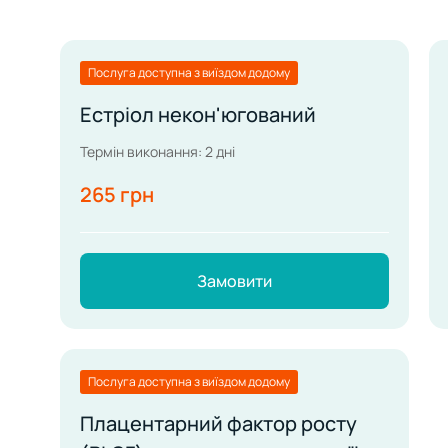
Послуга доступна з виїздом додому
Естріол некон'югований
Термін виконання: 2 дні
265 грн
Замовити
Послуга доступна з виїздом додому
Плацентарний фактор росту