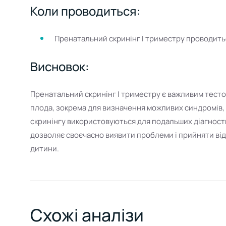
Коли проводиться:
Пренатальний скринінг І триместру проводитьс
Висновок:
Пренатальний скринінг І триместру є важливим тесто
плода, зокрема для визначення можливих синдромів, 
скринінгу використовуються для подальших діагност
дозволяє своєчасно виявити проблеми і прийняти відп
дитини.
Схожі аналізи