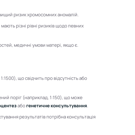
м вищий ризик хромосомних аномалій.
и мають різні рівні ризиків щодо певних
остей, медичні умови матері, якщо є.
1:1500), що свідчить про відсутність або
ений поріг (наприклад, 1:150), що може
оцентез
або
генетичне консультування
.
ктування результатів потрібна консультація