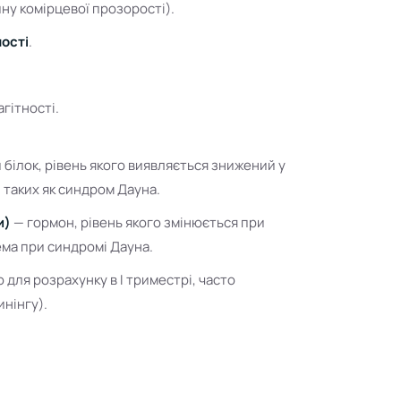
ну комірцевої прозорості).
ності
.
гітності.
білок, рівень якого виявляється знижений у
таких як синдром Дауна.
и)
— гормон, рівень якого змінюється при
ма при синдромі Дауна.
 для розрахунку в І триместрі, часто
инінгу).