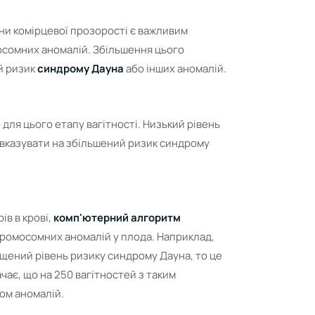
ни комірцевої прозорості є важливим
осомних аномалій. Збільшення цього
й ризик
синдрому Дауна
або інших аномалій.
для цього етапу вагітності. Низький рівень
 вказувати на збільшений ризик синдрому
ів в крові,
комп'ютерний алгоритм
ромосомних аномалій у плода. Наприклад,
ищений рівень ризику синдрому Дауна, то це
чає, що на 250 вагітностей з таким
ом аномалій.