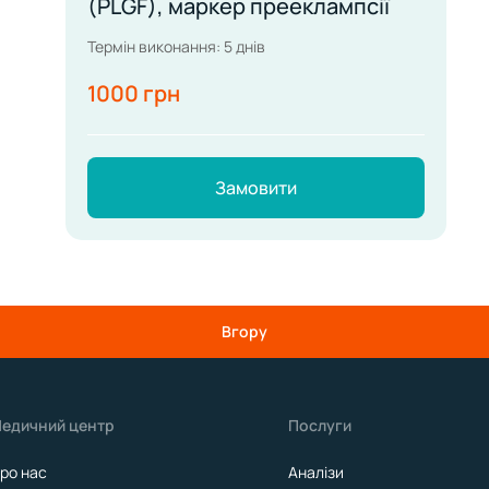
(PLGF), маркер прееклампсії
Термін виконання: 5 днів
1000 грн
Замовити
Вгору
едичний центр
Послуги
ро нас
Аналізи