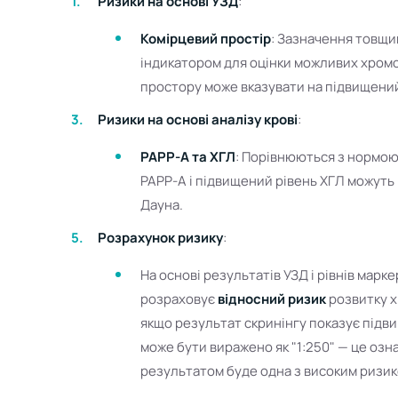
Ризики на основі УЗД
:
Комірцевий простір
: Зазначення товщи
індикатором для оцінки можливих хром
простору може вказувати на підвищени
Ризики на основі аналізу крові
:
PAPP-A та ХГЛ
: Порівнюються з нормою 
PAPP-A і підвищений рівень ХГЛ можуть
Дауна.
Розрахунок ризику
:
На основі результатів УЗД і рівнів маркер
розраховує
відносний ризик
розвитку х
якщо результат скринінгу показує підв
може бути виражено як "1:250" — це озна
результатом буде одна з високим ризик