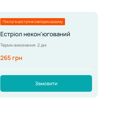
Послуга доступна з виїздом додому
Естріол некон'югований
Термін виконання: 2 дні
265 грн
Замовити