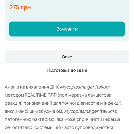
275 грн
Замовити
Опис
Підготовка до здачі
Аналіз на виявлення ДНК
Mycoplasma genitalium
методом REAL TIME ПЛР (полімеразна ланцюгова
реакція) призначений для точної діагностики інфекції,
викликаної цим збудником.
Mycoplasma genitalium
є
патогенною бактерією, яка може спричиняти інфекції
сечостатевої системи, що часто супроводжуються