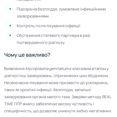
Підозра на безпліддя, зумовлене інфекційними
захворюваннями.
Контроль після лікування інфекції.
Обстеження статевого партнера в разі
підтвердженого діагнозу.
Чому це важливо?
Виявлення
Mycoplasma genitalium
є ключовим етапом у
діагностиці захворювань, спричинених цим збудником.
Несвоєчасне лікування може призвести до ускладнень,
таких як хронічні інфекції, безпліддя, запальні
захворювання органів малого таза. Завдяки методу REAL
TIME ПЛР аналіз забезпечує високу чутливість і
специфічність, що дозволяє уникнути хибно-негативних