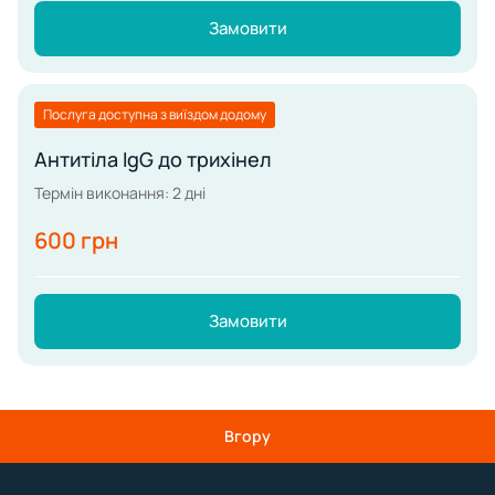
Замовити
Послуга доступна з виїздом додому
Антитіла IgG до трихінел
Термін виконання: 2 дні
600 грн
Замовити
Вгору