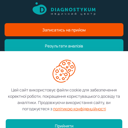
Записатись на прийом
Результати аналізів
Медичний центр
Послуги
Цей сайт використовує файли cookie для забезпечення
коректної роботи, покращення користувацького досвіду та
Контакти
аналітики. Продовжуючи використання сайту, ви
погоджуєтеся з
політикою конфіденційності
©2026 Diagnostykum. Всі права захищені.
Прийняти