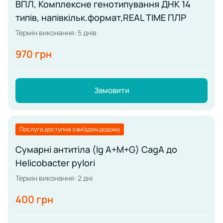
ВПЛ, Комплексне генотипування ДНК 14
типів, напівкільк.формат,REAL TIME ПЛР
Термін виконання: 5 днів
970 грн
Замовити
Послуга доступна з виїздом додому
Сумарні антитіла (Ig А+М+G) CagA до
Helicobacter pylori
Термін виконання: 2 дні
400 грн