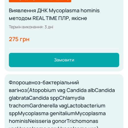
Виявлення ДНК Mycoplasma hominis
методом REAL TIME ПЛР, якісне
Термін виконання: 3 дні
275 грн
Замовити
Флороценоз-бактеріальний
вагіноз(Atopobium vag Candida albCandida
glabrataCandida sppChlamydia
trachomGardnerella vagLactobacterium
sppMycoplasma genitaliumMycoplasma
hominisNeisseria gonorTrichomonas