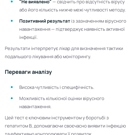
"Не виявлено"
— свідчить про відсутність вірусу
або його кількість нижче межі чутливості методу.
Позитивний результат
із зазначенням вірусного
навантаження — підтверджує наявність активної
інфекції.
Результати інтерпретує лікар для визначення тактики
подальшого лікування або моніторингу.
Переваги аналізу
Висока чутливість і специфічність.
Можливість кількісної оцінки вірусного
навантаження.
Цей тест є ключовим інструментом у боротьбі з
гепатитом В, допомагаючи своєчасно виявити інфекцію
та ефективно контролювати її розвиток.