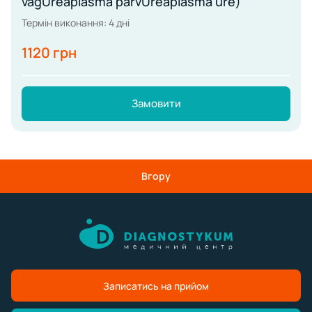
vagUreaplasma parvUreaplasma ure)
Термін виконання: 4 дні
1120 грн
Замовити
Вгору
Записатись на прийом