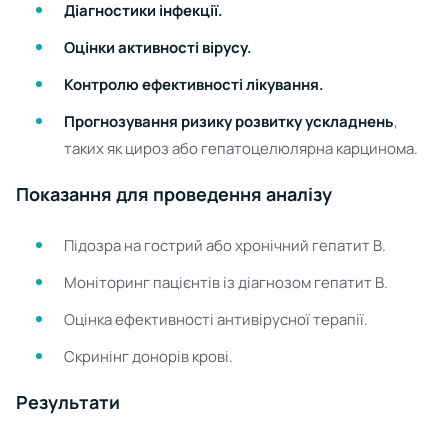
Діагностики інфекції.
Оцінки активності вірусу.
Контролю ефективності лікування.
Прогнозування ризику розвитку ускладнень
,
таких як цироз або гепатоцелюлярна карцинома.
Показання для проведення аналізу
Підозра на гострий або хронічний гепатит В.
Моніторинг пацієнтів із діагнозом гепатит В.
Оцінка ефективності антивірусної терапії.
Скринінг донорів крові.
Результати