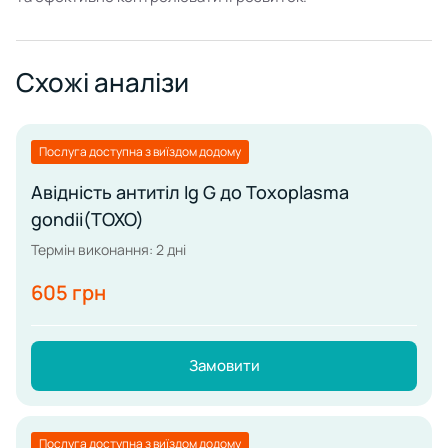
Схожі аналізи
Послуга доступна з виїздом додому
Авідність антитіл Ig G до Toxoplasma
gondii(TOXO)
Термін виконання: 2 дні
605 грн
Замовити
Послуга доступна з виїздом додому