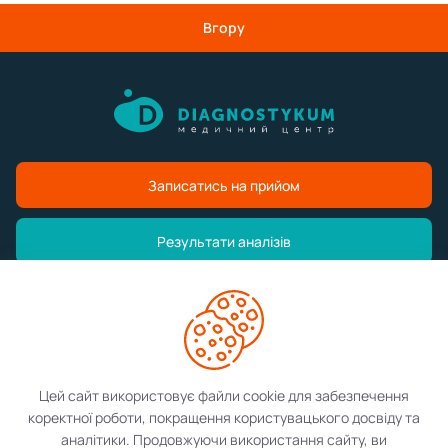
Вгору
Записатись на прийом
Результати аналізів
Медичний центр
Послуги
Цей сайт використовує файли cookie для забезпечення
коректної роботи, покращення користувацького досвіду та
Контакти
аналітики. Продовжуючи використання сайту, ви