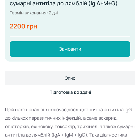
сумарні антитіла до лямблій (Ig А+М+G)
Термін виконання: 2 дні
2200 грн
Замовити
Опис
Підготовка до здачі
Цей пакет аналізів включає дослідження на антитіла IgG
до кількох паразитичних інфекцій, а саме аскарид,
опісторхів, ехінококу, токсокар, трихінел, а також сумарні
антитіла до лямблій (IgA + IgM + IgG). Така діагностика