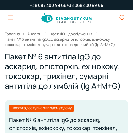
+38 097 400 99 66
+38 068 400 99 66
Головна
Аналізи
Інфекційні дослідження
Пакет № 6 антитіла IgG до аскарид, опісторхів, ехінококу,
токсокар, трихінел, сумарні антитіла до лямблій (Ig А+М+G)
Пакет № 6 антитіла IgG до
аскарид, опісторхів, ехінококу,
токсокар, трихінел, сумарні
антитіла до лямблій (Ig А+М+G)
Послуга доступна з виїздом додому
Пакет № 6 антитіла IgG до аскарид,
опісторхів, ехінококу, токсокар, трихінел,