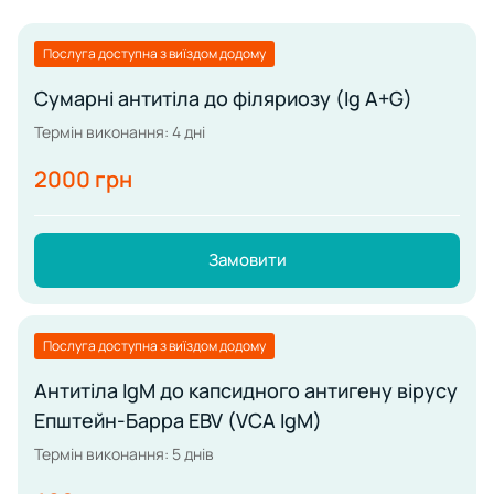
Послуга доступна з виїздом додому
Сумарні антитіла до філяриозу (Ig А+G)
Термін виконання: 4 дні
2000 грн
Замовити
Послуга доступна з виїздом додому
Антитіла IgM до капсидного антигену вірусу
Епштейн-Барра EBV (VCA IgM)
Термін виконання: 5 днів