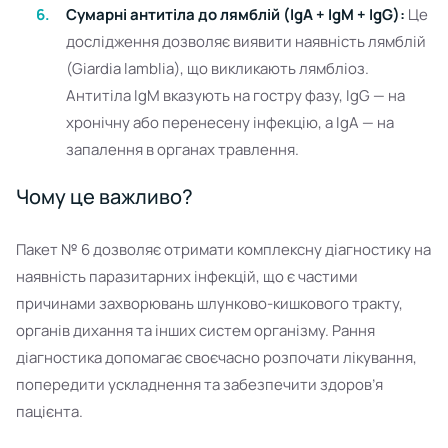
Сумарні антитіла до лямблій (IgA + IgM + IgG):
Це
дослідження дозволяє виявити наявність лямблій
(Giardia lamblia), що викликають лямбліоз.
Антитіла IgM вказують на гостру фазу, IgG — на
хронічну або перенесену інфекцію, а IgA — на
запалення в органах травлення.
Чому це важливо?
Пакет № 6 дозволяє отримати комплексну діагностику на
наявність паразитарних інфекцій, що є частими
причинами захворювань шлунково-кишкового тракту,
органів дихання та інших систем організму. Рання
діагностика допомагає своєчасно розпочати лікування,
попередити ускладнення та забезпечити здоров’я
пацієнта.