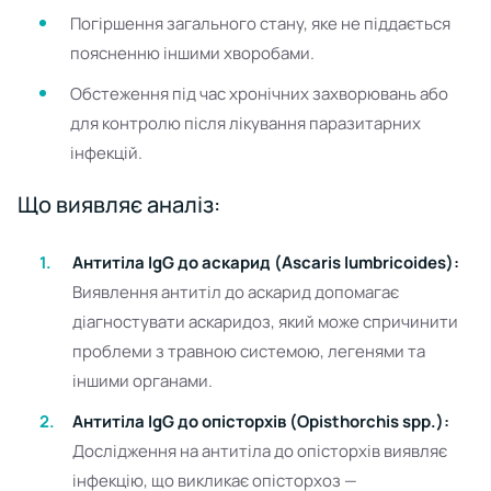
Погіршення загального стану, яке не піддається
поясненню іншими хворобами.
Обстеження під час хронічних захворювань або
для контролю після лікування паразитарних
інфекцій.
Що виявляє аналіз:
Антитіла IgG до аскарид (Ascaris lumbricoides):
Виявлення антитіл до аскарид допомагає
діагностувати аскаридоз, який може спричинити
проблеми з травною системою, легенями та
іншими органами.
Антитіла IgG до опісторхів (Opisthorchis spp.):
Дослідження на антитіла до опісторхів виявляє
інфекцію, що викликає опісторхоз —