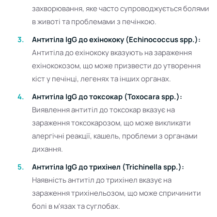
захворювання, яке часто супроводжується болями
в животі та проблемами з печінкою.
Антитіла IgG до ехінококу (Echinococcus spp.):
Антитіла до ехінококу вказують на зараження
ехінококозом, що може призвести до утворення
кіст у печінці, легенях та інших органах.
Антитіла IgG до токсокар (Toxocara spp.):
Виявлення антитіл до токсокар вказує на
зараження токсокарозом, що може викликати
алергічні реакції, кашель, проблеми з органами
дихання.
Антитіла IgG до трихінел (Trichinella spp.):
Наявність антитіл до трихінел вказує на
зараження трихінельозом, що може спричинити
болі в м'язах та суглобах.