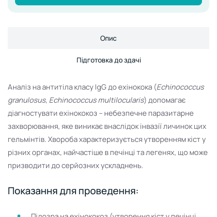
Опис
Підготовка до здачі
Аналіз на антитіла класу IgG до ехінокока (
Echinococcus
granulosus
,
Echinococcus multilocularis
) допомагає
діагностувати ехінококоз – небезпечне паразитарне
захворювання, яке виникає внаслідок інвазії личинок цих
гельмінтів. Хвороба характеризується утворенням кіст у
різних органах, найчастіше в печінці та легенях, що може
призводити до серйозних ускладнень.
Показання для проведення:
Підозра на ехінококоз (утворення кіст у печінці,