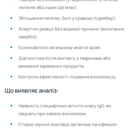
легенях або інших органах).
Збільшення печінки, болі у правому підребер’ї.
Алергічні реакції без видимої причини (висипання,
свербіж).
Еозинофілія в загальному аналізі крові.
Діагностика після контакту з тваринами або
вживання заражених продуктів.
Контроль ефективності лікування ехінококозу.
Що виявляє аналіз:
Наявність специфічних антитіл класу IgG, які
свідчать про інвазію ехінококом.
Стадію імунної відповіді організму на інфекцію.