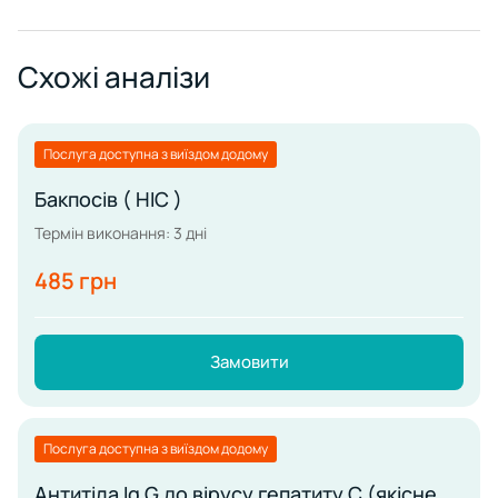
Схожі аналізи
Послуга доступна з виїздом додому
Бакпосів ( НІС )
Термін виконання: 3 дні
485 грн
Замовити
Послуга доступна з виїздом додому
Антитіла Ig G до вірусу гепатиту С (якісне