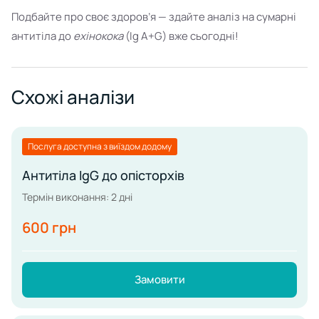
Подбайте про своє здоров’я — здайте аналіз на сумарні
антитіла до
ехінокока
(Ig A+G) вже сьогодні!
Схожі аналізи
Послуга доступна з виїздом додому
Антитіла IgG до опісторхів
Термін виконання: 2 дні
600 грн
Замовити