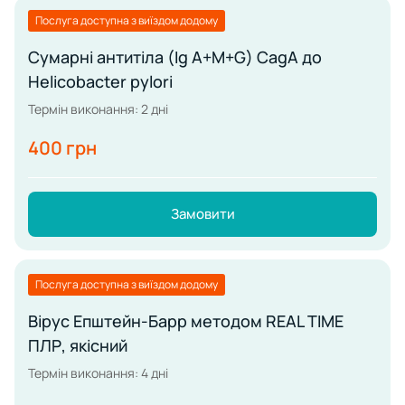
Послуга доступна з виїздом додому
Сумарні антитіла (Ig А+М+G) CagA до
Helicobacter pylori
Термін виконання: 2 дні
400 грн
Замовити
Послуга доступна з виїздом додому
Вірус Епштейн-Барр методом REAL TIME
ПЛР, якісний
Термін виконання: 4 дні