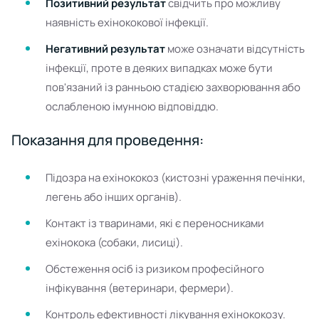
Позитивний результат
свідчить про можливу
наявність ехінококової інфекції.
Негативний результат
може означати відсутність
інфекції, проте в деяких випадках може бути
пов'язаний із ранньою стадією захворювання або
ослабленою імунною відповіддю.
Показання для проведення:
Підозра на ехінококоз (кистозні ураження печінки,
легень або інших органів).
Контакт із тваринами, які є переносниками
ехінокока (собаки, лисиці).
Обстеження осіб із ризиком професійного
інфікування (ветеринари, фермери).
Контроль ефективності лікування ехінококозу.