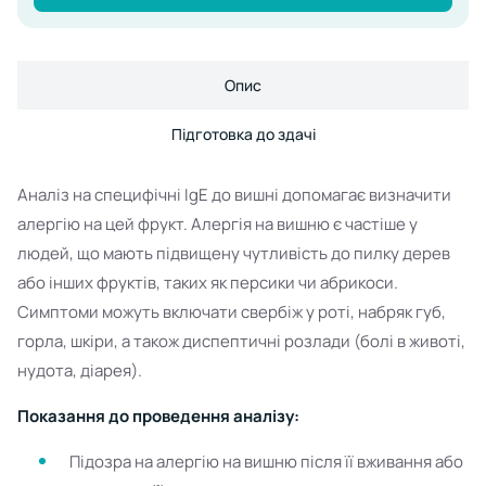
Опис
Підготовка до здачі
Аналіз на специфічні IgE до вишні допомагає визначити
алергію на цей фрукт. Алергія на вишню є частіше у
людей, що мають підвищену чутливість до пилку дерев
або інших фруктів, таких як персики чи абрикоси.
Симптоми можуть включати свербіж у роті, набряк губ,
горла, шкіри, а також диспептичні розлади (болі в животі,
нудота, діарея).
Показання до проведення аналізу:
Підозра на алергію на вишню після її вживання або