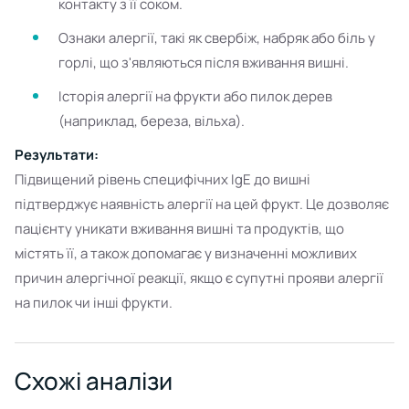
контакту з її соком.
Ознаки алергії, такі як свербіж, набряк або біль у
горлі, що з'являються після вживання вишні.
Історія алергії на фрукти або пилок дерев
(наприклад, береза, вільха).
Результати:
Підвищений рівень специфічних IgE до вишні
підтверджує наявність алергії на цей фрукт. Це дозволяє
пацієнту уникати вживання вишні та продуктів, що
містять її, а також допомагає у визначенні можливих
причин алергічної реакції, якщо є супутні прояви алергії
на пилок чи інші фрукти.
Схожі аналізи