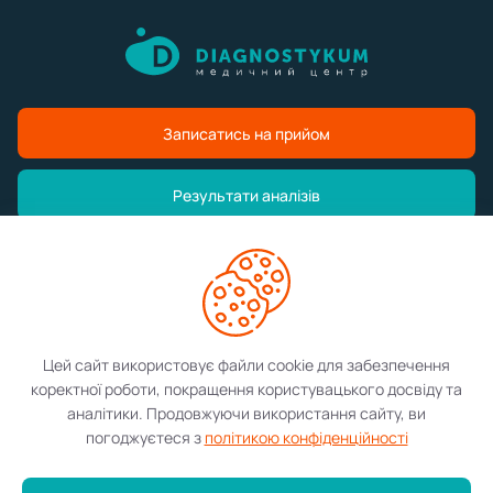
Записатись на прийом
Результати аналізів
Медичний центр
Послуги
Цей сайт використовує файли cookie для забезпечення
коректної роботи, покращення користувацького досвіду та
Контакти
аналітики. Продовжуючи використання сайту, ви
погоджуєтеся з
політикою конфіденційності
©2026 Diagnostykum. Всі права захищені.