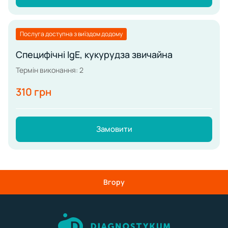
Послуга доступна з виїздом додому
Специфічні IgE, кукурудза звичайна
Термін виконання: 2
310 грн
Замовити
Вгору