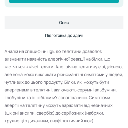
Опис
Підготовка до здачі
Аналіз на специфічні IgE до телятини дозволяє
визначити наявність алергічної реакції на білки, що
містяться в м'ясі теляти. Алегрія на телятину є рідкісною,
але вона може викликати різноманітні симптоми у людей,
чутливих до цього продукту. Білки, які можуть бути
алергенами в телятині, включають серумні альбуміни,
глобуліни та інші білки м'язової тканини. Симптоми
алергії на телятину можуть варіювати від незначних
(шкірні висипи, свербіж) до серйозних (набряки,
труднощі з диханням, анафілактичний шок).