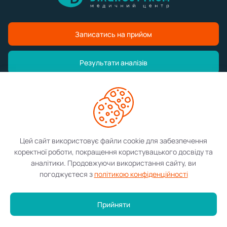
Записатись на прийом
Результати аналізів
Медичний центр
Послуги
Цей сайт використовує файли cookie для забезпечення
коректної роботи, покращення користувацького досвіду та
Контакти
аналітики. Продовжуючи використання сайту, ви
погоджуєтеся з
політикою конфіденційності
©2026 Diagnostykum. Всі права захищені.
Прийняти
Розробка сайту:
Меню аналізів