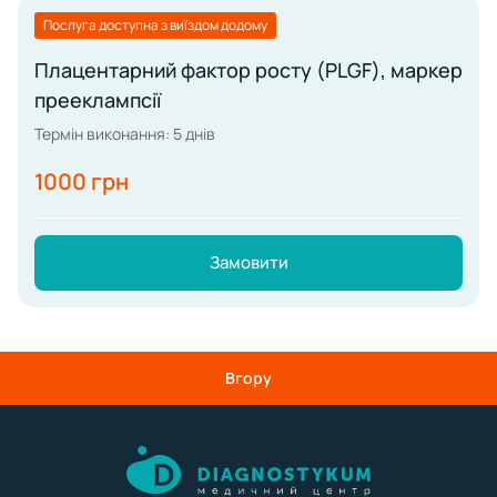
Послуга доступна з виїздом додому
Плацентарний фактор росту (PLGF), маркер
прееклампсії
Термін виконання: 5 днів
1000 грн
Замовити
Вгору