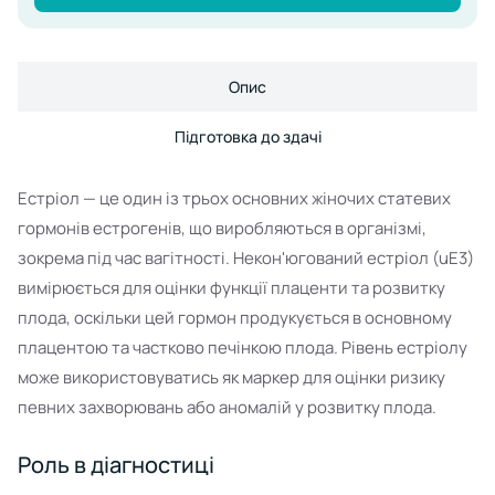
Опис
Підготовка до здачі
Естріол — це один із трьох основних жіночих статевих
гормонів естрогенів, що виробляються в організмі,
зокрема під час вагітності. Некон'югований естріол (uE3)
вимірюється для оцінки функції плаценти та розвитку
плода, оскільки цей гормон продукується в основному
плацентою та частково печінкою плода. Рівень естріолу
може використовуватись як маркер для оцінки ризику
певних захворювань або аномалій у розвитку плода.
Роль в діагностиці