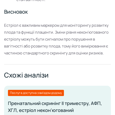
Висновок
Естріол є важливим маркером для моніторингу розвитку
плода та функції плаценти. Зміни рівня некон'югованого
естріолу можуть бути сигналом про порушення в
вагітності або розвитку плода, тому його вимірювання є
частиною стандартного скринінгу для оцінки ризиків.
Схожі аналізи
Послуга доступна з виїздом додому
Пренатальний скринінг ІІ триместру, АФП,
ХГЛ, естріол некон'югований