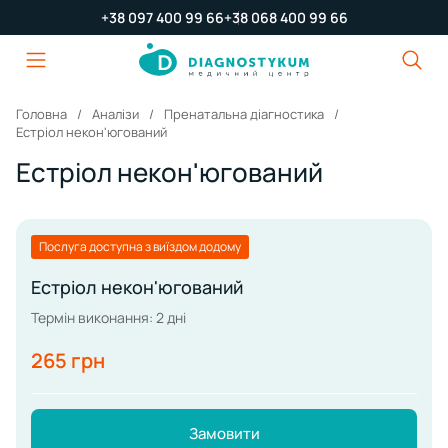
+38 097 400 99 66
+38 068 400 99 66
Головна
Аналізи
Пренатальна діагностика
Естріол некон'югований
Естріол некон'югований
Послуга доступна з виїздом додому
Естріол некон'югований
Термін виконання: 2 дні
265 грн
Замовити