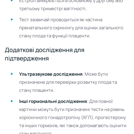
Естріол вимірюється в основному у другому або
третьому триместрі вагітності.
Тест зазвичай проводиться як частина
пренатального скринінгу для оцінки загального
стану плода та функції плаценти.
Додаткові дослідження для
підтвердження
Ультразвукове дослідження
: Може бути
призначене для перевірки розвитку плода та
стану плаценти.
Інші гормональні дослідження
: Для повної
картини можуть бути призначені тести на рівень
хоріонічного гонадотропіну (ХГЛ), прогестерону
та інших гормонів, які також допомагають оцінити
стан вагітності.