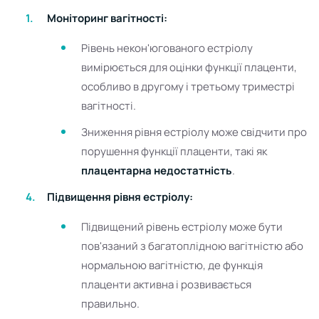
Моніторинг вагітності:
Рівень некон'югованого естріолу
вимірюється для оцінки функції плаценти,
особливо в другому і третьому триместрі
вагітності.
Зниження рівня естріолу може свідчити про
порушення функції плаценти, такі як
плацентарна недостатність
.
Підвищення рівня естріолу:
Підвищений рівень естріолу може бути
пов'язаний з багатоплідною вагітністю або
нормальною вагітністю, де функція
плаценти активна і розвивається
правильно.