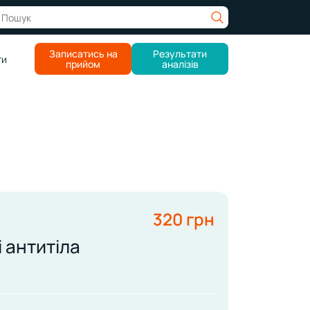
Записатись на
Результати
ти
прийом
аналізів
320 грн
 антитіла