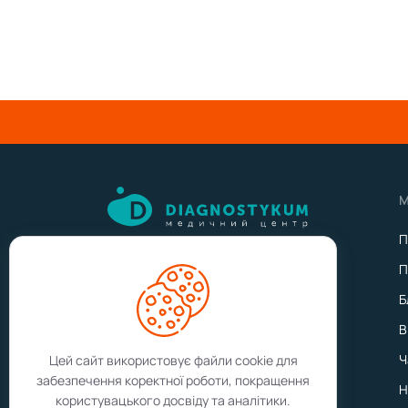
М
П
П
Записатись на прийом
Б
В
Результати аналізів
Ч
Цей сайт використовує файли cookie для
забезпечення коректної роботи, покращення
Н
користувацького досвіду та аналітики.