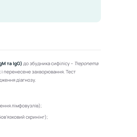
gM та IgG)
до збудника сифілісу –
Treponema
ак і перенесене захворювання. Тест
дження діагнозу.
шення лімфовузлів);
бов’язковий скринінг);