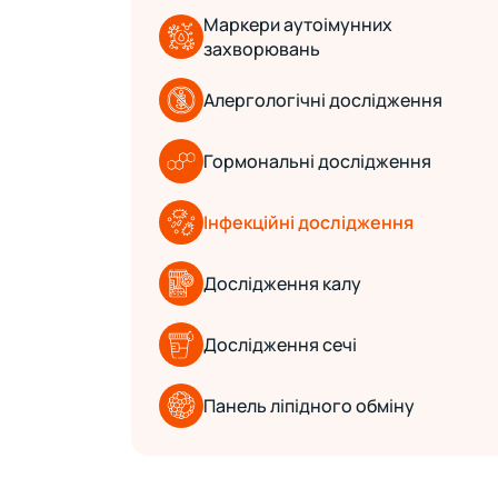
Маркери аутоімунних
захворювань
Алергологічні дослідження
Гормональні дослідження
Інфекційні дослідження
Дослідження калу
Дослідження сечі
Панель ліпідного обміну