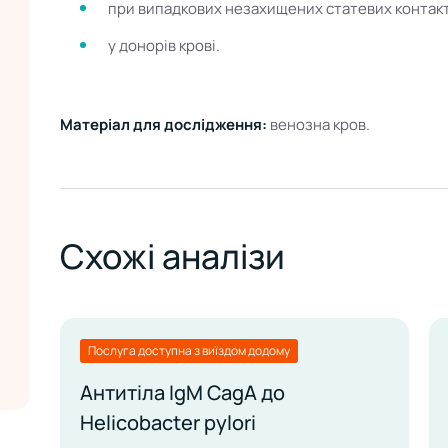
при випадкових незахищених статевих контак
у донорів крові.
Матеріал для дослідження:
венозна кров.
Схожі аналізи
Послуга доступна з виїздом додому
Антитіла IgM CagA до
Helicobacter pylori