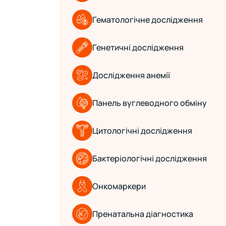
Гематологічне дослідження
Генетичні дослідження
Дослідження анемії
Панель вуглеводного обміну
Цитологічні дослідження
Бактеріологічні дослідження
Онкомаркери
Пренатальна діагностика