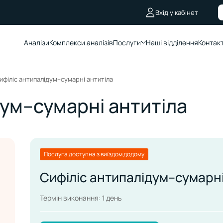
Вхід у кабінет
Аналізи
Комплекcи аналізів
Послуги
Наші відділення
Контак
ифіліс антипалідум–сумарні антитіла
дум–сумарні антитіла
Послуга доступна з виїздом додому
Сифіліс антипалідум–сумарні
Термін виконання: 1 день