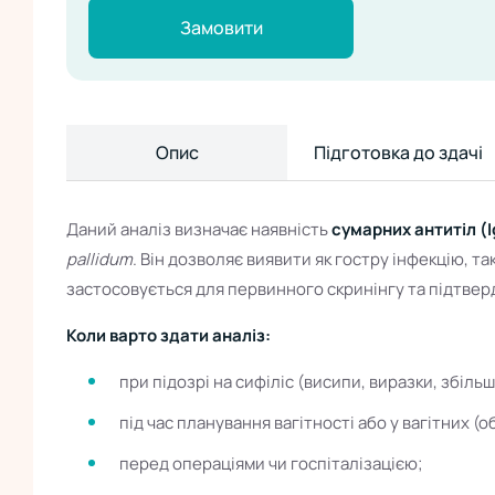
Замовити
Опис
Підготовка до здачі
Даний аналіз визначає наявність
сумарних антитіл (I
pallidum
. Він дозволяє виявити як гостру інфекцію, т
застосовується для первинного скринінгу та підтвер
Коли варто здати аналіз:
при підозрі на сифіліс (висипи, виразки, збіль
під час планування вагітності або у вагітних (о
перед операціями чи госпіталізацією;