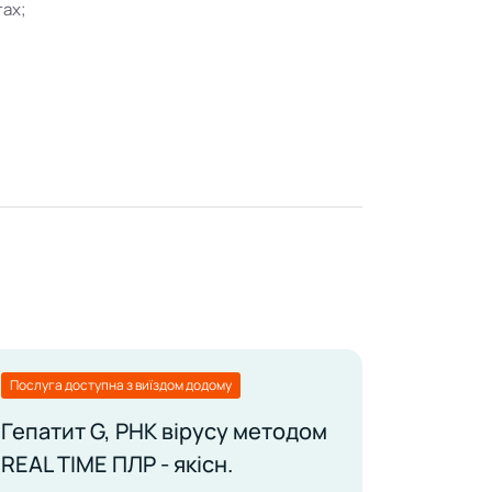
тах;
Послуга доступна з виїздом додому
Гепатит G, РНК вірусу методом
REAL TIME ПЛР - якісн.