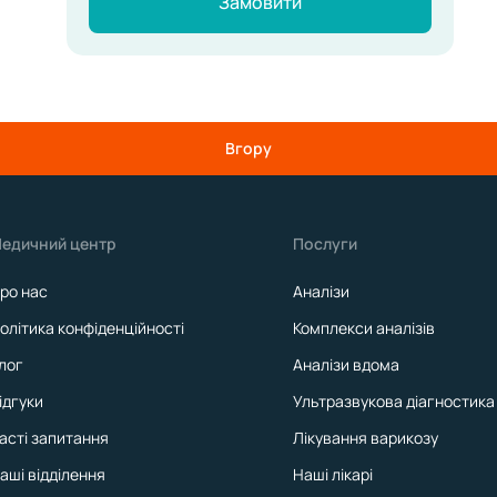
Замовити
Вгору
едичний центр
Послуги
ро нас
Аналізи
олітика конфіденційності
Комплекси аналізів
лог
Аналізи вдома
ідгуки
Ультразвукова діагностика
асті запитання
Лікування варикозу
аші відділення
Наші лікарі