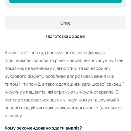
Опис
Підготовка до здачі
Аналіз на С-пептид допомагає оцінити функцію
підшлункової залози та рівень вироблення інсуліну. Цей
показник є важливим у діагностиці та моніторингу
цукрового діабету, особливо для розмежування між
типом 1 і типом 2, а також для оцінки залишкової секреції
інсуліну у пацієнтів, які отримують інсулінотерапію. С-
пептид утворюється разом з інсуліном у підшлунковій
залозі і є надійним показником ендогенного (власного)
інсуліну.
Кому рекомендовано здати аналіз?