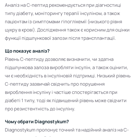
Аналіз на С-пептид рекомендується при діагностиці
типу діабету, моніторингу терапії інсуліном, а також
пацієнтам із симптомами гіпоглікемії (низького рівня
цукру в крові). Дослідження також є корисним для оцінки
функції підшлункової залози після трансплантації.
Що показує аналіз?
Рівень С-пептиду дозволяє визначити, чи здатна
підшлункова залоза виробляти інсулін, а також оцінити,
чи є необхідність в інсуліновій підтримці. Низький рівень
С-пептиду зазвичай свідчить про порушення
вироблення інсуліну і частіше спостерігається при
діабеті 1 типу, тоді як підвищений рівень може свідчити
про резистентність до інсуліну.
Чому обрати Diagnostykum?
Diagnostykum пропонує точний та надійний аналіз на С-