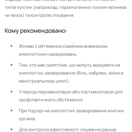
типів пухлин (наприклад, герміногенних пухлин яєчників
чи яєчок) та контролю лікування.
Кому рекомендовано:
Жінкам з обтяженим сімейним анамнезом
онкологічних захворювань.
Тим, хто має симптоми, що можуть вказувати на
онкологічні захворювання (біль, набряки, зміни в
менструальному циклі).
У період перименопаузи або постменопаузи для
профілактичного обстеження.
При підозрі на онкологічні захворювання жіночих
органів.
Для контролю ефективності лікування раніше