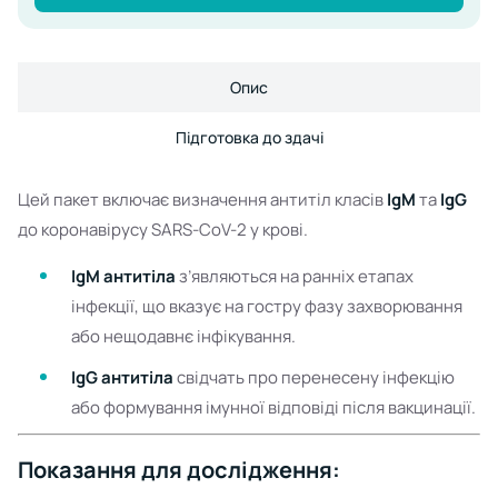
Опис
Підготовка до здачі
Цей пакет включає визначення антитіл класів
IgM
та
IgG
до коронавірусу SARS-CoV-2 у крові.
IgM антитіла
з’являються на ранніх етапах
інфекції, що вказує на гостру фазу захворювання
або нещодавнє інфікування.
IgG антитіла
свідчать про перенесену інфекцію
або формування імунної відповіді після вакцинації.
Показання для дослідження: