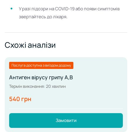
У разі підозри на COVID-19 або появи симптомів
звертайтесь до лікаря.
Схожі аналізи
Послуга доступна з виїздом додому
Антиген вірусу грипу А,В
Термін виконання: 20 хвилин
540 грн
Замовити