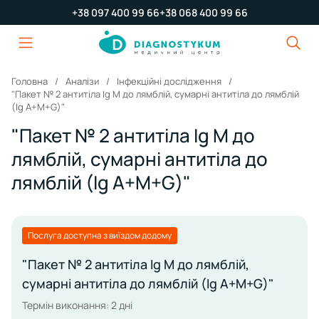
+38 097 400 99 66
+38 068 400 99 66
Головна
Аналізи
Інфекційні дослідження
"Пакет № 2 антитіла Ig М до лямблій, сумарні антитіла до лямблій
(Ig А+М+G)"
"Пакет № 2 антитіла Ig М до
лямблій, сумарні антитіла до
лямблій (Ig А+М+G)"
Послуга доступна з виїздом додому
"Пакет № 2 антитіла Ig М до лямблій,
сумарні антитіла до лямблій (Ig А+М+G)"
Термін виконання: 2 дні