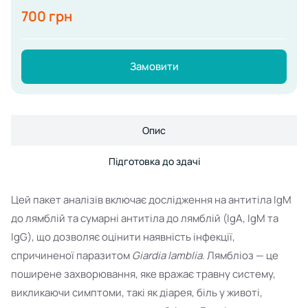
700 грн
Замовити
Опис
Підготовка до здачі
Цей пакет аналізів включає дослідження на антитіла IgM
до лямблій та сумарні антитіла до лямблій (IgA, IgM та
IgG), що дозволяє оцінити наявність інфекції,
спричиненої паразитом
Giardia lamblia
. Лямбліоз — це
поширене захворювання, яке вражає травну систему,
викликаючи симптоми, такі як діарея, біль у животі,