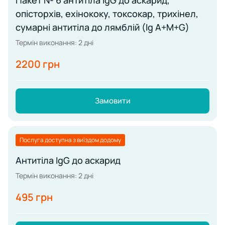
Пакет № 6 антитіла IgG до аскарид,
опісторхів, ехінококу, токсокар, трихінел,
сумарні антитіла до лямблій (Ig А+М+G)
Термін виконання: 2 дні
2200 грн
Замовити
Послуга доступна з виїздом додому
Антитіла IgG до аскарид
Термін виконання: 2 дні
495 грн