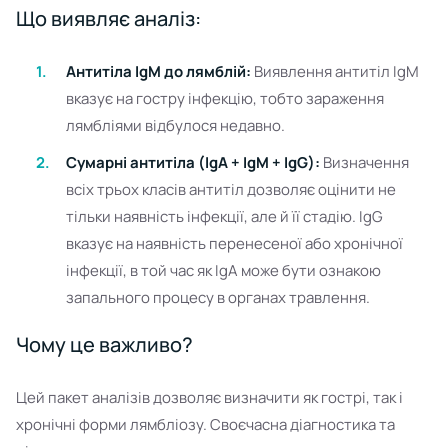
Що виявляє аналіз:
Антитіла IgM до лямблій:
Виявлення антитіл IgM
вказує на гостру інфекцію, тобто зараження
лямбліями відбулося недавно.
Сумарні антитіла (IgA + IgM + IgG):
Визначення
всіх трьох класів антитіл дозволяє оцінити не
тільки наявність інфекції, але й її стадію. IgG
вказує на наявність перенесеної або хронічної
інфекції, в той час як IgA може бути ознакою
запального процесу в органах травлення.
Чому це важливо?
Цей пакет аналізів дозволяє визначити як гострі, так і
хронічні форми лямбліозу. Своєчасна діагностика та