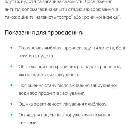
здуття, нудота та загальна слабкість. Дослідження
антитіл допомагає визначити стадію захворювання, а
також оцінити наявність гострої або хронічної інфекції.
Показання для проведення:
Підозра на лямбліоз: проноси, здуття живота, болі
в животі, нудота.
Обстеження при хронічних розладах травлення,
які не піддаються лікуванню.
Погіршення стану після вживання забрудненої
води або продуктів харчування.
Оцінка ефективності лікування лямбліозу.
Огляд для пацієнтів з порушеннями імунної
системи.