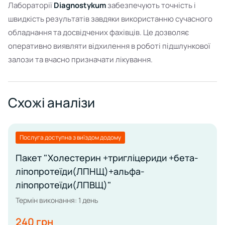
Лабораторії
Diagnostykum
забезпечують точність і
швидкість результатів завдяки використанню сучасного
обладнання та досвідчених фахівців. Це дозволяє
оперативно виявляти відхилення в роботі підшлункової
залози та вчасно призначати лікування.
Схожі аналізи
Послуга доступна з виїздом додому
Пакет "Холестерин +тригліцериди +бета-
ліпопротеїди(ЛПНЩ)+альфа-
ліпопротеїди(ЛПВЩ)"
Термін виконання: 1 день
240 грн