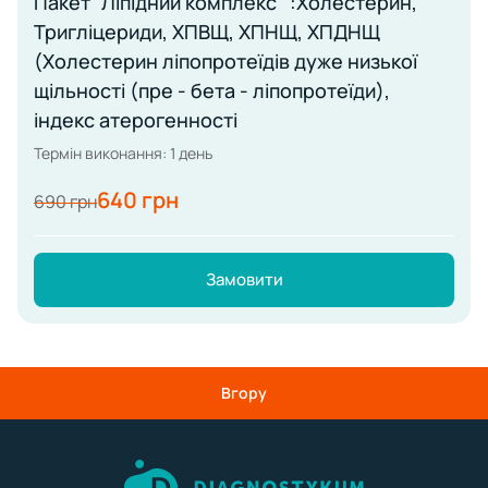
Пакет ''Ліпідний комплекс'' :Холестерин,
Тригліцериди, ХПВЩ, ХПНЩ, ХПДНЩ
(Холестерин ліпопротеїдів дуже низької
щільності (пре - бета - ліпопротеїди),
індекс атерогенності
Термін виконання: 1 день
640 грн
690 грн
Замовити
Вгору