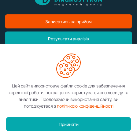
Записатись на прийом
Результати аналізів
Медичний центр
Послуги
Цей сайт використовує файли cookie для забезпечення
коректної роботи, покращення користувацького досвіду та
Контакти
аналітики. Продовжуючи використання сайту, ви
погоджуєтеся з
політикою конфіденційності
©2026 Diagnostykum. Всі права захищені.
Прийняти
Розробка сайту:
Меню аналізів