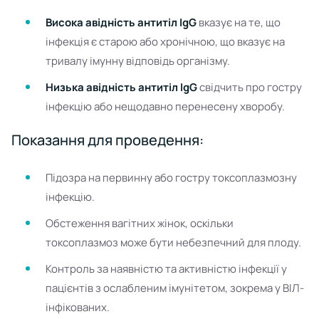
Висока авідність антитіл IgG
вказує на те, що
інфекція є старою або хронічною, що вказує на
тривалу імунну відповідь організму.
Низька авідність антитіл IgG
свідчить про гостру
інфекцію або нещодавно перенесену хворобу.
Показання для проведення:
Підозра на первинну або гостру токсоплазмозну
інфекцію.
Обстеження вагітних жінок, оскільки
токсоплазмоз може бути небезпечний для плоду.
Контроль за наявністю та активністю інфекції у
пацієнтів з ослабленим імунітетом, зокрема у ВІЛ-
інфікованих.