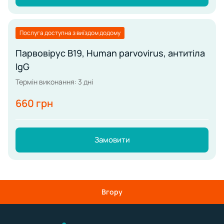
Послуга доступна з виїздом додому
Парвовірус В19, Human parvovirus, антитіла
IgG
Термін виконання: 3 дні
660 грн
Замовити
Вгору