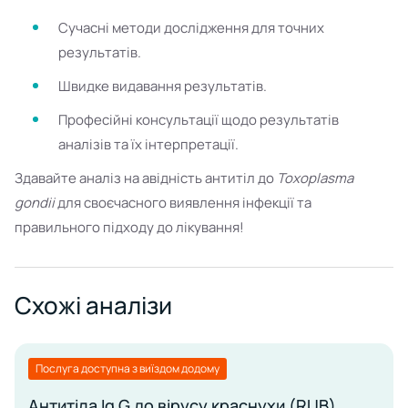
Сучасні методи дослідження для точних
результатів.
Швидке видавання результатів.
Професійні консультації щодо результатів
аналізів та їх інтерпретації.
Здавайте аналіз на авідність антитіл до
Toxoplasma
gondii
для своєчасного виявлення інфекції та
правильного підходу до лікування!
Схожі аналізи
Послуга доступна з виїздом додому
Антитіла Ig G до вірусу краснухи (RUB)