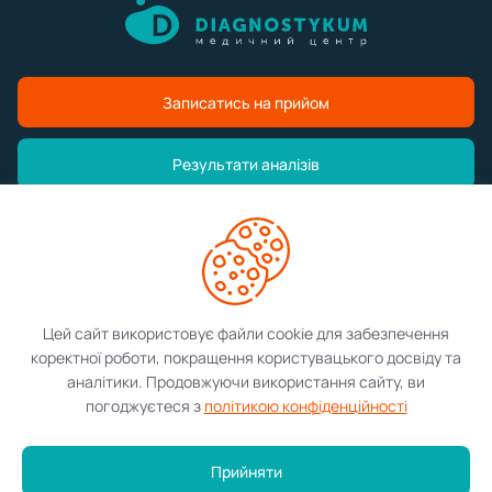
Записатись на прийом
Результати аналізів
Медичний центр
Послуги
Цей сайт використовує файли cookie для забезпечення
коректної роботи, покращення користувацького досвіду та
Контакти
аналітики. Продовжуючи використання сайту, ви
погоджуєтеся з
політикою конфіденційності
©2026 Diagnostykum. Всі права захищені.
Прийняти
Розробка сайту: