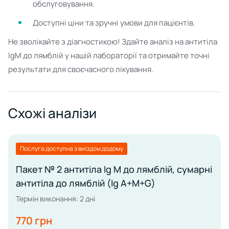
обслуговування.
Доступні ціни та зручні умови для пацієнтів.
Не зволікайте з діагностикою! Здайте аналіз на антитіла
IgM до лямблій у нашій лабораторії та отримайте точні
результати для своєчасного лікування.
Схожі аналізи
Послуга доступна з виїздом додому
Пакет № 2 антитіла Ig М до лямблій, сумарні
антитіла до лямблій (Ig А+М+G)
Термін виконання: 2 дні
770 грн