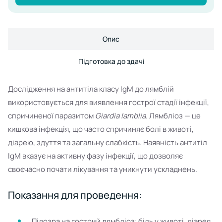
Опис
Підготовка до здачі
Дослідження на антитіла класу IgM до лямблій
використовується для виявлення гострої стадії інфекції,
спричиненої паразитом
Giardia lamblia
. Лямбліоз — це
кишкова інфекція, що часто спричиняє болі в животі,
діарею, здуття та загальну слабкість. Наявність антитіл
IgM вказує на активну фазу інфекції, що дозволяє
своєчасно почати лікування та уникнути ускладнень.
Показання для проведення:
Підозра на гострий лямбліоз: біль у животі, діарея,