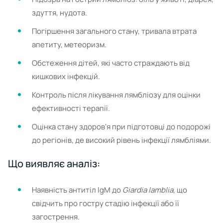
здуття, нудота.
Погіршення загального стану, тривала втрата
апетиту, метеоризм.
Обстеження дітей, які часто страждають від
кишкових інфекцій.
Контроль після лікування лямбліозу для оцінки
ефективності терапії.
Оцінка стану здоров'я при підготовці до подорожі
до регіонів, де високий рівень інфекції лямбліями.
Що виявляє аналіз:
Наявність антитіл IgM до
Giardia lamblia
, що
свідчить про гостру стадію інфекції або її
загострення.