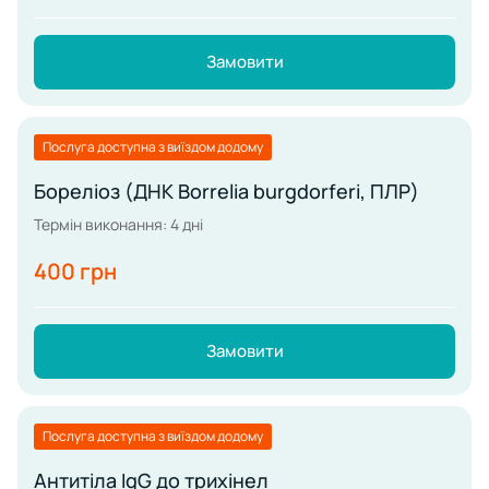
Замовити
Послуга доступна з виїздом додому
Бореліоз (ДНК Borrelia burgdorferi, ПЛР)
Термін виконання: 4 дні
400 грн
Замовити
Послуга доступна з виїздом додому
Антитіла IgG до трихінел