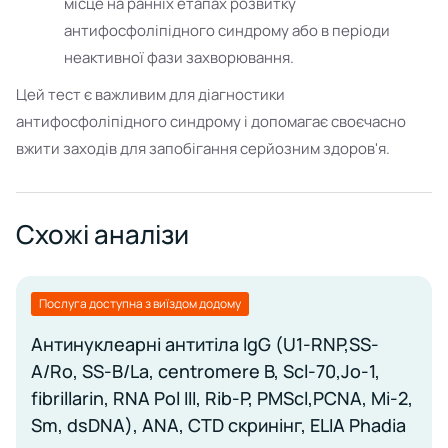
місце на ранніх етапах розвитку
антифосфоліпідного синдрому або в періоди
неактивної фази захворювання.
Цей тест є важливим для діагностики
антифосфоліпідного синдрому і допомагає своєчасно
вжити заходів для запобігання серйозним здоров'я.
Схожі аналізи
Послуга доступна з виїздом додому
Антинуклеарні антитіла IgG (U1-RNP,SS-
A/Ro, SS-B/La, centromere B, Scl-70,Jo-1,
fibrillarin, RNA Pol III, Rib-P, PMScl,PCNA, Mi-2,
Sm, dsDNA), ANA, CTD скринінг, ELIA Phadia