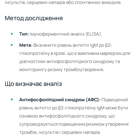
інсультів, серцевих нападів або спонтанних викиднів.
Метод дослідження
Тип:
Імуноферментний аналіз (ELISA).
Мета:
Визначити рівень антитіл IgM до β2-
глікопротеїну в крові, що є важливим маркером для
діагностики антифосфоліпідного синдрому та
моніторингу ризику тромбоутворення.
Що визначає аналіз
Антифосфоліпідний синдром (АФС):
Підвищений
рівень антитіл до β2-глікопротеїну IgM може бути
ознакою антифосфоліпідного синдрому, що
супроводжується підвищеним ризиком утворення
тромбів, інсультів і серцевих нападів.