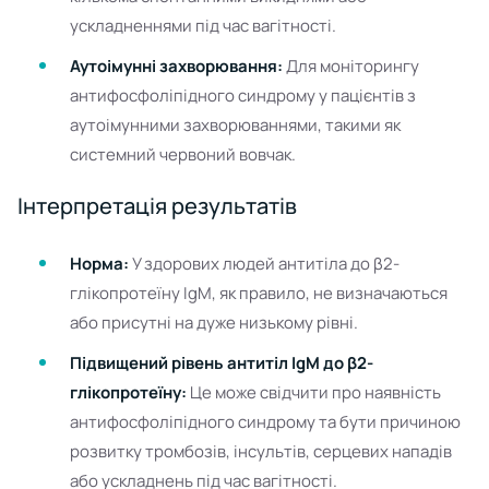
ускладненнями під час вагітності.
Аутоімунні захворювання:
Для моніторингу
антифосфоліпідного синдрому у пацієнтів з
аутоімунними захворюваннями, такими як
системний червоний вовчак.
Інтерпретація результатів
Норма:
У здорових людей антитіла до β2-
глікопротеїну IgM, як правило, не визначаються
або присутні на дуже низькому рівні.
Підвищений рівень антитіл IgM до β2-
глікопротеїну:
Це може свідчити про наявність
антифосфоліпідного синдрому та бути причиною
розвитку тромбозів, інсультів, серцевих нападів
або ускладнень під час вагітності.