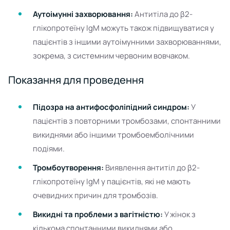
Аутоімунні захворювання:
Антитіла до β2-
глікопротеїну IgM можуть також підвищуватися у
пацієнтів з іншими аутоімунними захворюваннями,
зокрема, з системним червоним вовчаком.
Показання для проведення
Підозра на антифосфоліпідний синдром:
У
пацієнтів з повторними тромбозами, спонтанними
викиднями або іншими тромбоемболічними
подіями.
Тромбоутворення:
Виявлення антитіл до β2-
глікопротеїну IgM у пацієнтів, які не мають
очевидних причин для тромбозів.
Викидні та проблеми з вагітністю:
У жінок з
кількома спонтанними викиднями або