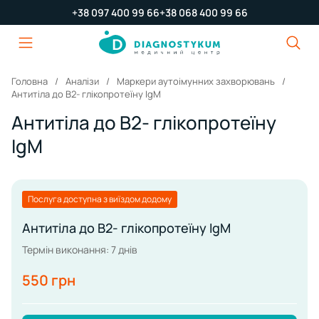
+38 097 400 99 66
+38 068 400 99 66
Головна
Аналізи
Маркери аутоімунних захворювань
Антитіла до B2- глікопротеїну IgM
Антитіла до B2- глікопротеїну
IgM
Послуга доступна з виїздом додому
Антитіла до B2- глікопротеїну IgM
Термін виконання: 7 днів
550 грн