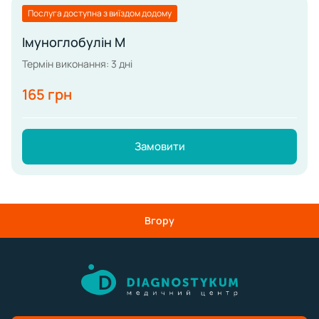
Послуга доступна з виїздом додому
Імуноглобулін М
Термін виконання: 3 дні
165 грн
Замовити
Вгору