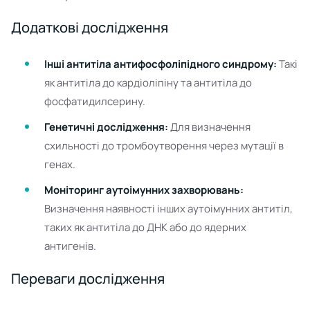
Додаткові дослідження
Інші антитіла антифосфоліпідного синдрому:
Такі
як антитіла до кардіоліпіну та антитіла до
фосфатидилсерину.
Генетичні дослідження:
Для визначення
схильності до тромбоутворення через мутації в
генах.
Моніторинг аутоімунних захворювань:
Визначення наявності інших аутоімунних антитіл,
таких як антитіла до ДНК або до ядерних
антигенів.
Переваги дослідження