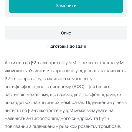
Замовити
Опис
Підготовка до здачі
Антитіла до β2-глікопротеїну IgM — це антитіла класу M,
які можуть з’являтися в організмі у відповідь на наявність
β2-глікопротеїну, важливого компоненту
антифосфоліпідного синдрому (АФС). Цей білок є
частиною механізму, що взаємодіє з фосфоліпідами, які
знаходяться на клітинних мембранах. Підвищений рівень
антитіл до β2-глікопротеїну IgM може вказувати на
наявність антифосфоліпідного синдрому та бути
пов'язаний з підвищеним ризиком розвитку тромбозів,