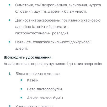
Симптоми, такі як кропив’янка, висипання, нудота,
блювання, здуття, діарея чи біль у животі.
Діагностика захворювань, пов'язаних з харчовою
алергією (атопічний дерматит,
гастроінтестинальні розлади).
Наявність спадкової схильності до харчової
алергії.
Що входить у дослідження:
Аналіз включає перевірку чутливості до таких алергенів:
Білки коров’ячого молока:
Казеїн.
Бета-лактоглобулін.
Альфа-лактальбумін.
Компоненти глютену: